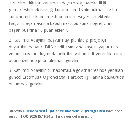
türü olmadığı için katılımcı adayının staj hareketliliği
gerçekleştirmek istediği kurumu kendisinin bulması ve bu
kurumdan bir kabul mektubu edinmesi gerekmektedir.
Başvuru aşamasında kabul mektubu sunan öğrencinin
başarı puanına 10 puan eklenir.
2. Katılımcı Adayının başvurmayı planladığı proje için
duyurulan Yabancı Dil Yeterlilik sınavına kaydını yaptırması
ve bu sınavdan duyuruda belirtilen yabancı dil yeterlilik baraj
puanı üzerinde puan alınması gerekir.
3. Katılımcı Adayının turnaportal.ua.gov.tr adresinde yer alan
güncel Erasmus+ Öğrenci Staj Hareketliliği ilanına başvuruda
bulunması gerekir.
Bu sayfa
Uluslararası İlişkiler ve Akademik İşbirliği Ofisi
tarafından
en son
17.02.2026 15:19:34
tarihinde güncellenmiştir.