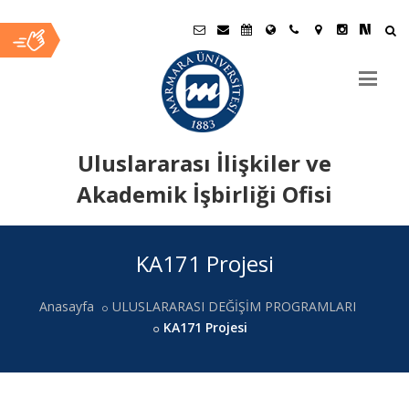
Uluslararası İlişkiler ve
Akademik İşbirliği Ofisi
Ana
KA171 Projesi
İçerik
Anasayfa
ULUSLARARASI DEĞİŞİM PROGRAMLARI
KA171 Projesi