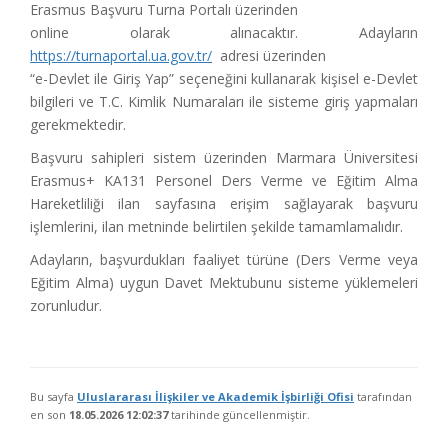
Erasmus Başvuru Turna Portalı üzerinden
online olarak alınacaktır. Adayların
https://turnaportal.ua.gov.tr/
adresi üzerinden
“e-Devlet ile Giriş Yap” seçeneğini kullanarak kişisel e-Devlet
bilgileri ve T.C. Kimlik Numaraları ile sisteme giriş yapmaları
gerekmektedir.
Başvuru sahipleri sistem üzerinden Marmara Üniversitesi
Erasmus+ KA131 Personel Ders Verme ve Eğitim Alma
Hareketliliği ilan sayfasına erişim sağlayarak başvuru
işlemlerini, ilan metninde belirtilen şekilde tamamlamalıdır.
Adayların, başvurdukları faaliyet türüne (Ders Verme veya
Eğitim Alma) uygun Davet Mektubunu sisteme yüklemeleri
zorunludur.
Bu sayfa
Uluslararası İlişkiler ve Akademik İşbirliği Ofisi
tarafından
en son
18.05.2026 12:02:37
tarihinde güncellenmiştir.