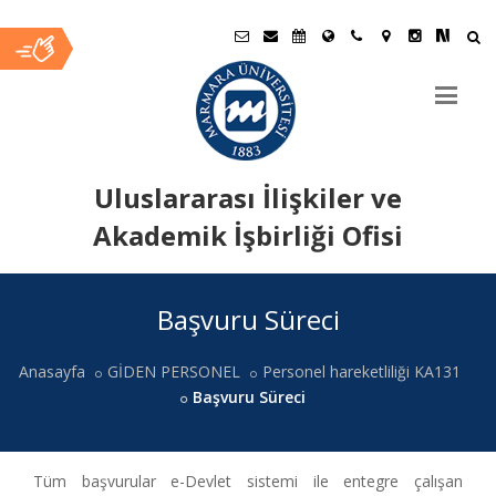
Uluslararası İlişkiler ve
Akademik İşbirliği Ofisi
Ana
Başvuru Süreci
İçerik
Anasayfa
GİDEN PERSONEL
Personel hareketliliği KA131
Başvuru Süreci
Tüm başvurular e-Devlet sistemi ile entegre çalışan