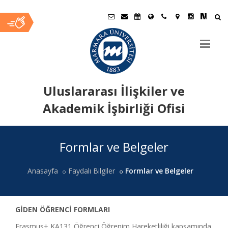
Uluslararası İlişkiler ve
Akademik İşbirliği Ofisi
Ana
Formlar ve Belgeler
İçerik
Anasayfa
Faydalı Bilgiler
Formlar ve Belgeler
GİDEN ÖĞRENCİ FORMLARI
Erasmus+ KA131 Öğrenci Öğrenim Hareketliliği kapsamında